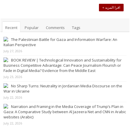
اقرا المزيد »
Recent
Popular
Comments
Tags
The Palestinian Battle for Gaza and Information Warfare: An
Italian Perspective
July 27, 2026
BOOK REVIEW | Technological Innovation and Sustainability for
Business Competitive Advantage: Can Peace Journalism Flourish or
Fade in Digital Media? Evidence from the Middle East
July 23, 2026
No Sharp Turns: Neutrality in Jordanian Media Discourse on the
War in Ukraine
July 22, 2026
Narration and Framing in the Media Coverage of Trump’s Plan in
Gaza: A Comparative Study between Al Jazeera Net and CNN in Arabic
websites (Arabic)
July 22, 2026